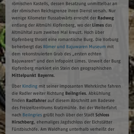
römischen Kastells, dessen Besatzung unmittelbar an
der römischen Reichsgrenze ihren Dienst versah. Nur
wenige Kilometer flussabwärts erreicht der
Radweg
entlang der Altmühl Kipfenberg, wo der
Limes
das
Altmühltal zum zweiten Mal kreuzt. Hoch über
Kipfenberg thront eine romantische Burg. Die Vorburg
beherbergt das
Römer und Bajuwaren Museum
mit
dem rekonstruierten Grab des „ersten echten
Bajuwaren“ und den Infopoint Limes. Unweit der Burg
Kipfenberg markiert ein Stein den geographischen
Mittelpunkt Bayerns
.
Über
Kinding
mit seiner imposanten Wehrkirche fahren
die Radler weiter Richtung
Beilngries
. Abkühlung
finden
Radfahrer
auf diesem Abschnitt am Badesee
des Freizeitzentrums Kratzmühle. Bei der Weiterfahrt
nach
Beilngries
grüßt hoch über der Stadt
Schloss
Hirschberg
, ehemaliges Jagdschloss der Eichstätter
Fürstbischöfe. Am Waldhang unterhalb verheißt der