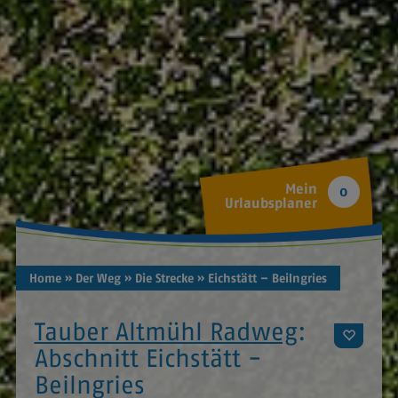
Mein
0
Urlaubsplaner
Home
» Der Weg
» Die Strecke
» Eichstätt – Beilngries
Tauber Altmühl Radweg
:
Abschnitt Eichstätt -
Beilngries