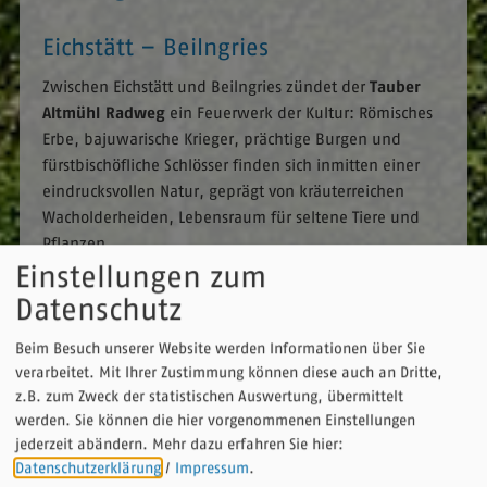
Eichstätt – Beilngries
Zwischen Eichstätt und Beilngries zündet der
Tauber
Altmühl Radweg
ein Feuerwerk der Kultur: Römisches
Erbe, bajuwarische Krieger, prächtige Burgen und
fürstbischöfliche Schlösser finden sich inmitten einer
eindrucksvollen Natur, geprägt von kräuterreichen
Wacholderheiden, Lebensraum für seltene Tiere und
Pflanzen.
Einstellungen zum
Datenschutz
GPX
Länge:
Aufstieg:
Beim Besuch unserer Website werden Informationen über Sie
45 km
Wird geladen...
verarbeitet. Mit Ihrer Zustimmung können diese auch an Dritte,
Abstieg:
z.B. zum Zweck der statistischen Auswertung, übermittelt
werden. Sie können die hier vorgenommenen Einstellungen
jederzeit abändern.
Mehr dazu erfahren Sie hier:
Datenschutzerklärung
/
Impressum
.