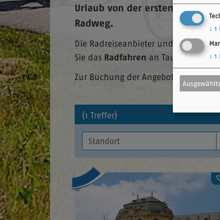
Urlaub von der ersten Minute a
Tec
Radweg.
↓
1
Die Radreiseanbieter und touristische
Mar
Radfahren
↓
1
Sie das
an Tauber und Alt
Zur Buchung der Angebote kontaktiere
Ausgewählte
(1 Treffer)