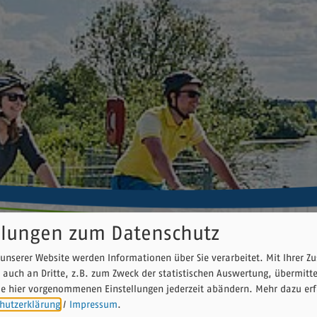
llungen zum Datenschutz
unserer Website werden Informationen über Sie verarbeitet. Mit Ihrer 
 auch an Dritte, z.B. zum Zweck der statistischen Auswertung, übermitt
e für Radfahrer
ie hier vorgenommenen Einstellungen jederzeit abändern.
Mehr dazu erf
hutzerklärung
/
Impressum
.