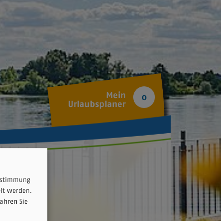
Mein
0
Urlaubsplaner
Zustimmung
elt werden.
ahren Sie