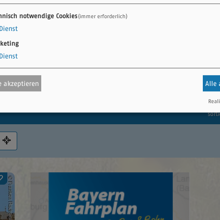
n – mit den attraktiven Pauschalangeboten für 
hnisch notwendige Cookies
(immer erforderlich)
Dienst
n Leistungsträger vor Ort organisieren Ihren Radurlaub m
keting
Dienst
mühl ganz entspannt.
n Sie bitte direkt die angegebenen Anbieter/Veranstalte
 akzeptieren
Alle
Reali
sorti