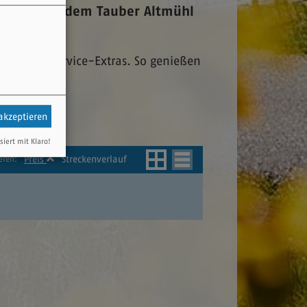
Touren auf dem Tauber Altmühl
it vielen Service-Extras. So genießen
r.
 akzeptieren
siert mit Klaro!
Preis
Streckenverlauf
eren: