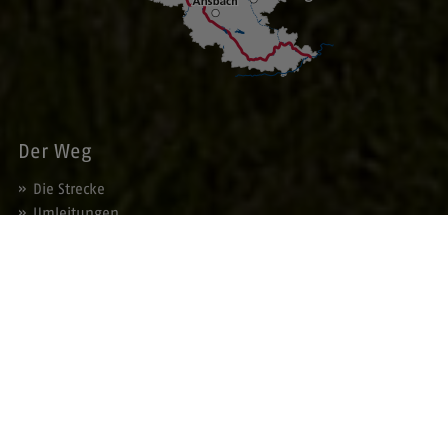
Der Weg
Die Strecke
Umleitungen
Orte am Weg
Die Tour
Fahrradfreundliche Gastgeber
Veranstaltungen
Angebote
Gebiete am Weg
Service