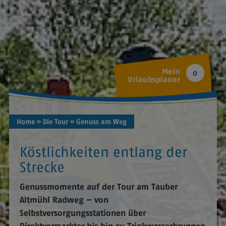
Mein
0
Urlaubsplaner
Home
» Die Tour
» Genuss am Weg
Köstlichkeiten entlang der
Strecke
Genussmomente auf der Tour am Tauber
Altmühl Radweg – von
Selbstversorgungsstationen über