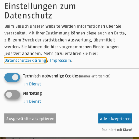
Hier finden Sie alle Informationen, um Ihre
Einstellungen zum
Tour auf dem Tauber Altmühl Radweg
Datenschutz
vorzubereiten.
Beim Besuch unserer Website werden Informationen über Sie
Fahrradfreundliche
Unterkünfte
,
E-Bike
- oder
verarbeitet. Mit Ihrer Zustimmung können diese auch an Dritte,
Fahrradverleih
an Tauberradweg und Altmühlradweg
z.B. zum Zweck der statistischen Auswertung, übermittelt
sowie
Pauschalangebote
sind für Sie gelistet. Natürlich
werden. Sie können die hier vorgenommenen Einstellungen
gibt es entlang der Strecke beim
Radfahren im
jederzeit abändern.
Mehr dazu erfahren Sie hier:
Altmühltal
, im Taubertal und im Naturpark
Datenschutzerklärung
/
Impressum
.
Frankenhöhe jede Menge
Sehenswürdigkeiten
zu
entdecken. Auch über
Veranstaltungen
können Radler
Technisch notwendige Cookies
(immer erforderlich)
sich hier informieren. Und sollte unterwegs etwas
↓
1
Dienst
schiefgehen, helfen die
Reparaturwerkstätten
weiter.
Marketing
↓
1
Dienst
Den Tauber-Altmühl-Radweg
auf komoot entdecken
Ausgewählte akzeptieren
Alle akzeptieren
Mit der Tourenplattform komoot
Realisiert mit Klaro!
ganz einfach eine Radreise auf dem Tauber-Altmühl-