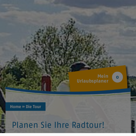
Mein
0
Urlaubsplaner
Home
» Die Tour
Planen Sie Ihre Radtour!