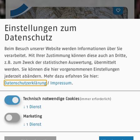
Einstellungen zum
Datenschutz
Beim Besuch unserer Website werden Informationen über Sie
verarbeitet. Mit Ihrer Zustimmung können diese auch an Dritte,
z.B. zum Zweck der statistischen Auswertung, übermittelt
werden. Sie können die hier vorgenommenen Einstellungen
jederzeit abändern.
Mehr dazu erfahren Sie hier:
Datenschutzerklärung
/
Impressum
.
Weißenburg i.Bay. / Naturpark Altmühltal
Führung durch die Hohenzollernfestung Wülzburg
Technisch notwendige Cookies
(immer erforderlich)
08.08.26
↓
1
Dienst
Marketing
↓
1
Dienst