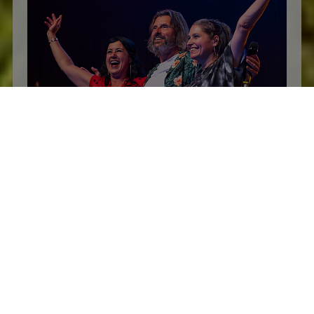
Essing / Naturpark Altmühltal
Anime Allstars - Akustik Session
08.08.26