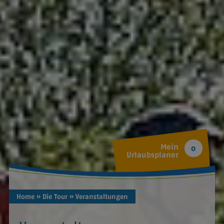
Mein
0
Urlaubsplaner
Home
» Die Tour
» Veranstaltungen