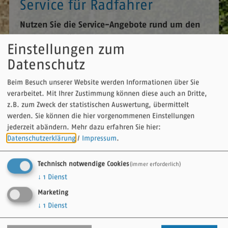
Service für Radfahrer
Nutzen Sie die Service-Angebote rund um den
Tauber Altmühl Radweg.
Einstellungen zum
Hier können Sie
Prospektmaterial bestellen
oder online
Datenschutz
lesen und mehr über das
Radelparadies Franken
erfahren.
Beim Besuch unserer Website werden Informationen über Sie
verarbeitet. Mit Ihrer Zustimmung können diese auch an Dritte,
Bei Fragen und Anregungen nehmen Sie gerne
Kontakt
z.B. zum Zweck der statistischen Auswertung, übermittelt
zu uns auf!
werden. Sie können die hier vorgenommenen Einstellungen
jederzeit abändern.
Mehr dazu erfahren Sie hier:
Weiterhin möchten wir an dieser Stelle auf das
Datenschutzerklärung
/
Impressum
.
Verhalten in der Natur
entlang des Tauber Altmühl
Radweges aufmerksam machen.
Technisch notwendige Cookies
(immer erforderlich)
↓
1
Dienst
Impressionen "Tauber Altmühl Radweg"
Marketing
↓
1
Dienst