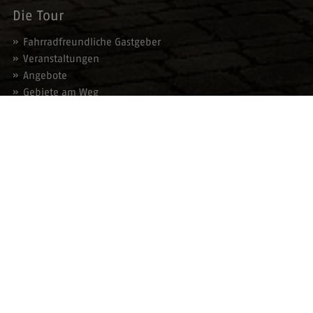
Die Tour
Fahrradfreundliche Gastgeber
Veranstaltungen
Angebote
Gebiete am Weg
Service
Prospektbestellung
Blätterkatalog
Presse
Kontakt