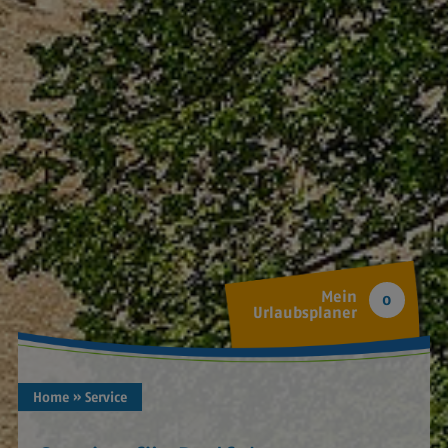
Mein
0
Urlaubsplaner
Home
» Service