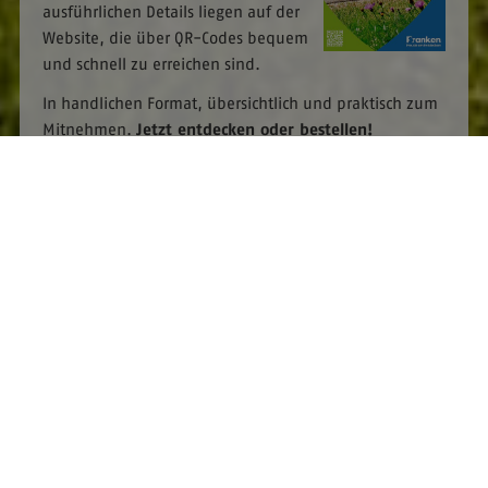
ausführlichen Details liegen auf der
Website, die über QR-Codes bequem
und schnell zu erreichen sind.
In handlichen Format, übersichtlich und praktisch zum
Mitnehmen.
Jetzt entdecken oder bestellen!
Zur Prospektbestellung