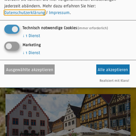
jederzeit abändern.
Mehr dazu erfahren Sie hier:
Datenschutzerklärung
/
Impressum
.
Technisch notwendige Cookies
(immer erforderlich)
↓
1
Dienst
Marketing
↓
1
Dienst
Ausgewählte akzeptieren
Alle akzeptieren
Sehenswertes
Realisiert mit Klaro!