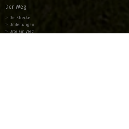
Der Weg
Die Strecke
Umleitungen
Orte am Weg
Die Tour
Fahrradfreundliche Gastgeber
Veranstaltungen
Angebote
Gebiete am Weg
Service
Prospektbestellung
Blätterkatalog
Presse
Kontakt