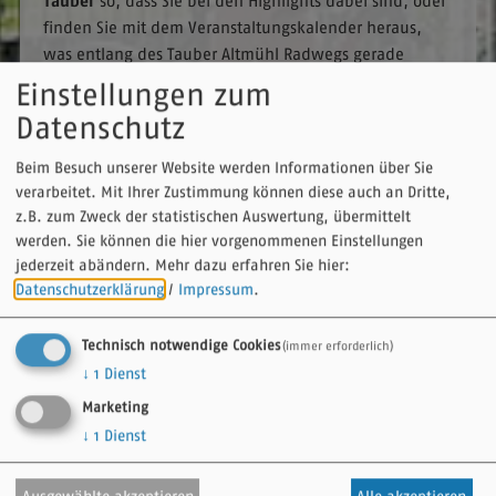
Tauber
so, dass Sie bei den Highlights dabei sind, oder
finden Sie mit dem Veranstaltungskalender heraus,
was entlang des Tauber Altmühl Radwegs gerade
geboten ist – von kulturellen und kulinarischen bis zu
Einstellungen zum
sportlichen Events ist für jeden Geschmack etwas dabei.
Datenschutz
Beim Besuch unserer Website werden Informationen über Sie
Veranstaltungskalender
verarbeitet. Mit Ihrer Zustimmung können diese auch an Dritte,
z.B. zum Zweck der statistischen Auswertung, übermittelt
werden. Sie können die hier vorgenommenen Einstellungen
jederzeit abändern.
Mehr dazu erfahren Sie hier:
Datenschutzerklärung
/
Impressum
.
Technisch notwendige Cookies
(immer erforderlich)
↓
1
Dienst
Marketing
↓
1
Dienst
bis