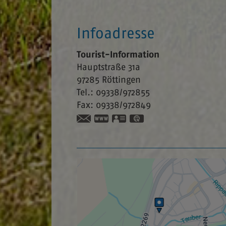
Infoadresse
Tourist-Information
Hauptstraße 31a
97285
Röttingen
Tel.:
09338/972855
Fax:
09338/972849
www.tourismus-roettingen.
vCard
GPS:
49°30'37.59''N
9°58'11.0