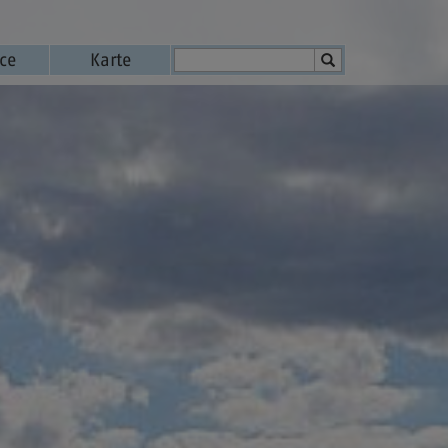
ice
Karte