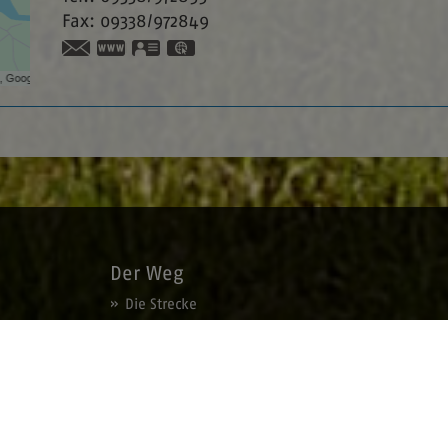
Fax:
09338/972849
www.festspiele-roettingen.de
vCard
GPS:
49°30'31.21''N
9°57'58.64''E
Der Weg
Die Strecke
Umleitungen
Orte am Weg
Service