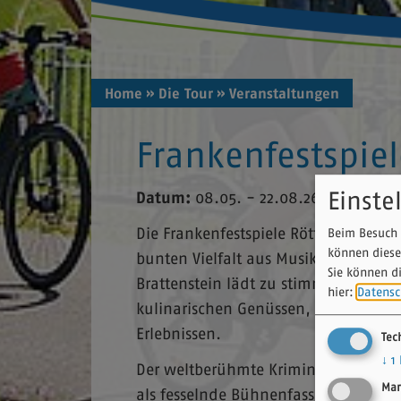
Home
» Die Tour
» Veranstaltungen
Frankenfestspie
Einste
Datum:
08.05. - 22.08.26
Die Frankenfestspiele Röttingen präsen
Beim Besuch 
können diese
bunten Vielfalt aus Musiktheater und 
Sie können d
Brattenstein lädt zu stimmungsvol
hier:
Datensc
kulinarischen Genüssen, feinen frän
Erlebnissen.
Tec
↓
1
Der weltberühmte Kriminalroman „Mor
Mar
als fesselnde Bühnenfassung das Pub