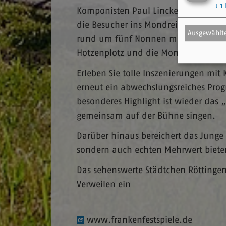
↓
1
Komponisten Paul Lincke ist die wohl
die Besucher ins Mondreich. Das beli
Ausgewählte
rund um fünf Nonnen mit viel Musik 
Hotzenplotz und die Mondrakete“ war
Erleben Sie tolle Inszenierungen mit
erneut ein abwechslungsreiches Progr
besonderes Highlight ist wieder das 
gemeinsam auf der Bühne singen.
Darüber hinaus bereichert das Jung
sondern auch echten Mehrwert biete
Das sehenswerte Städtchen Röttingen
Verweilen ein
www.frankenfestspiele.de