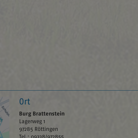
de
3''E
Ort
Burg Brattenstein
Lagerweg 1
97285
Röttingen
Tel.:
09338/972855