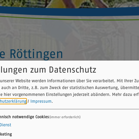
le Röttingen
llungen zum Datenschutz
tieren sich 2026 bereits im 43. Spieljahr mit einer
unserer Website werden Informationen über Sie verarbeitet. Mit Ihrer 
 auch an Dritte, z.B. zum Zweck der statistischen Auswertung, übermitt
Schauspiel. Das Freilichttheater im Hof der Burg
ie hier vorgenommenen Einstellungen jederzeit abändern.
Mehr dazu erf
len Sommerabenden ein – verbunden mit
hutzerklärung
/
Impressum
.
kischen Weinen und unvergesslichen kulturellen
hnisch notwendige Cookies
(immer erforderlich)
Dienst
d im Orientexpress“ von Agatha Christie erobert
keting
likum. Die fantastische „Frau Luna“ des