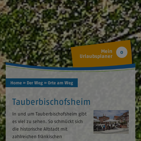
Mein
0
Urlaubsplaner
Home
» Der Weg
» Orte am Weg
Tauberbischofsheim
In und um Tauberbischofsheim gibt
es viel zu sehen. So schmückt sich
die historische Altstadt mit
zahlreichen fränkischen