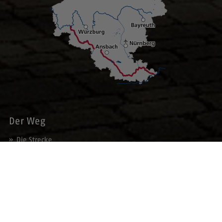
Der Weg
Die Strecke
Umleitungen
Orte am Weg
Die Tour
Fahrradfreundliche Gastgeber
Veranstaltungen