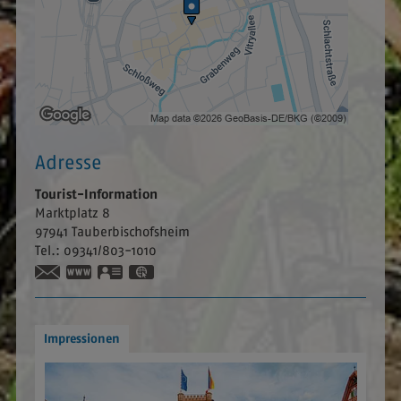
Adresse
Tourist-Information
Marktplatz 8
97941
Tauberbischofsheim
Tel.:
09341/803-1010
www.tauberbischofsheim.de
vCard
GPS:
49°37'21.47''N
9°39'46.8''E
Impressionen