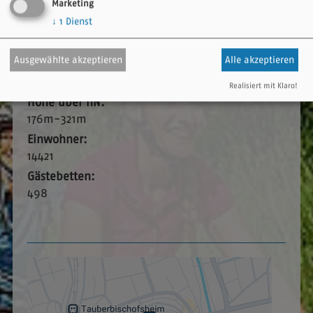
Privatvermieter bieten Möglichkeiten, um nach einer
Marketing
entspannten Nacht und einem leckeren Frühstück
↓
1
Dienst
stressfrei in den neuen Tag zu starten.
Ausgewählte akzeptieren
Alle akzeptieren
Zusatzinfos
Realisiert mit Klaro!
Höhe über nN:
176m-321m
Einwohner:
14421
Gästebetten:
498