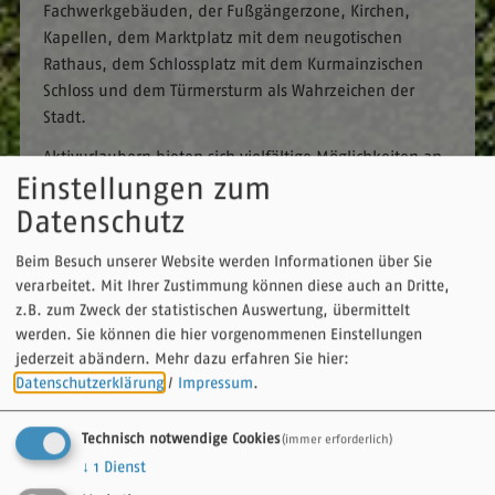
Fachwerkgebäuden, der Fußgängerzone, Kirchen,
Kapellen, dem Marktplatz mit dem neugotischen
Rathaus, dem Schlossplatz mit dem Kurmainzischen
Schloss und dem Türmersturm als Wahrzeichen der
Stadt.
Aktivurlaubern bieten sich vielfältige Möglichkeiten an
Einstellungen zum
Rad- und Wanderwegen. Für jeden ist etwas dabei, die
Stadt und die Region lassen sich mit ihren zahlreichen
Datenschutz
Sehenswürdigkeiten in beeindruckender Weise
Beim Besuch unserer Website werden Informationen über Sie
entdecken. Museumsbesuche und Veranstaltungen
verarbeitet. Mit Ihrer Zustimmung können diese auch an Dritte,
runden den abwechslungsreichen Urlaub ab.
z.B. zum Zweck der statistischen Auswertung, übermittelt
Die genussvollste Art, tauberfränkische Kultur zu
werden. Sie können die hier vorgenommenen Einstellungen
erleben, bieten die Weine aus dem städtischen Rebgut
jederzeit abändern.
Mehr dazu erfahren Sie hier:
Edelberg, Biere aus der heimischen Distelhäuser
Datenschutzerklärung
/
Impressum
.
Brauerei und leckere Speisen aus regionalen
Produkten.
Technisch notwendige Cookies
(immer erforderlich)
↓
1
Dienst
Zahlreiche Hotels, Gasthäuser, Ferienwohnungen und