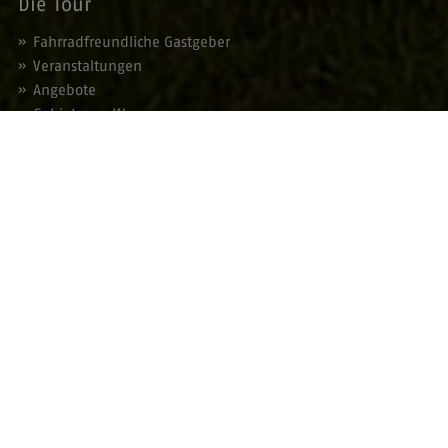
Die Tour
Fahrradfreundliche Gastgeber
Veranstaltungen
Angebote
Gebiete am Weg
Service
Prospektbestellung
Blätterkatalog
Presse
Kontakt