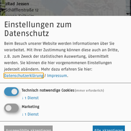
2Rad Jessen
Schäfflerstraße 12
93309
Kelheim
Einstellungen zum
Datenschutz
Eine Kopie dieser E-Mail wird an Ihre Adresse verschickt.
Beim Besuch unserer Website werden Informationen über Sie
Vorname
verarbeitet. Mit Ihrer Zustimmung können diese auch an Dritte,
z.B. zum Zweck der statistischen Auswertung, übermittelt
werden. Sie können die hier vorgenommenen Einstellungen
jederzeit abändern.
Mehr dazu erfahren Sie hier:
Nachname
Datenschutzerklärung
/
Impressum
.
Technisch notwendige Cookies
(immer erforderlich)
E-Mail
↓
1
Dienst
Marketing
↓
1
Dienst
Betreff
Ausgewählte akzeptieren
Alle akzeptieren