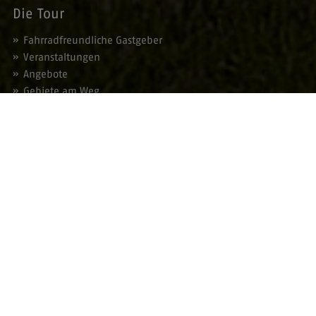
Die Tour
Fahrradfreundliche Gastgeber
Veranstaltungen
Angebote
Gebiete am Weg
Service
Prospektbestellung
Blätterkatalog
Presse
Kontakt