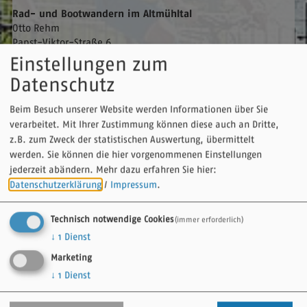
Rad- und Bootwandern im Altmühltal
Otto
Rehm
Papst-Viktor-Straße 6
91795
Dollnstein
Einstellungen zum
Datenschutz
Eine Kopie dieser E-Mail wird an Ihre Adresse verschickt.
Beim Besuch unserer Website werden Informationen über Sie
verarbeitet. Mit Ihrer Zustimmung können diese auch an Dritte,
Vorname
z.B. zum Zweck der statistischen Auswertung, übermittelt
werden. Sie können die hier vorgenommenen Einstellungen
jederzeit abändern.
Mehr dazu erfahren Sie hier:
Nachname
Datenschutzerklärung
/
Impressum
.
Technisch notwendige Cookies
(immer erforderlich)
↓
1
Dienst
E-Mail
Marketing
↓
1
Dienst
Betreff