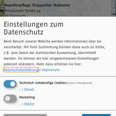
Kapellenpflege Stuppacher Madonna
Grünewald Straße 45
OT Stuppach
97980
Bad Mergentheim
Einstellungen zum
Datenschutz
Eine Kopie dieser E-Mail wird an Ihre Adresse verschickt.
Beim Besuch unserer Website werden Informationen über Sie
verarbeitet. Mit Ihrer Zustimmung können diese auch an Dritte,
Vorname
z.B. zum Zweck der statistischen Auswertung, übermittelt
werden. Sie können die hier vorgenommenen Einstellungen
jederzeit abändern.
Mehr dazu erfahren Sie hier:
Nachname
Datenschutzerklärung
/
Impressum
.
Technisch notwendige Cookies
(immer erforderlich)
↓
1
Dienst
E-Mail
Marketing
↓
1
Dienst
Betreff