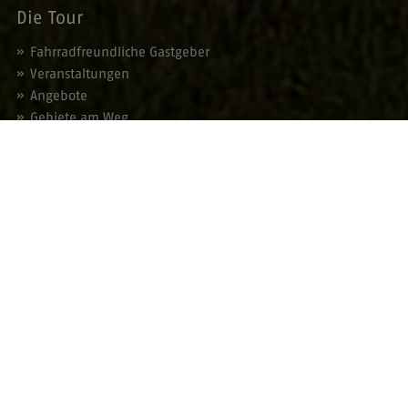
Die Tour
Fahrradfreundliche Gastgeber
Veranstaltungen
Angebote
Gebiete am Weg
Service
Prospektbestellung
Blätterkatalog
Presse
Kontakt