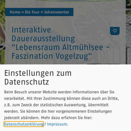
Home
» Die Tour
» Sehenswertes
Interaktive
Dauerausstellung
"Lebensraum Altmühlsee -
Faszination Vogelzug"
Informativ uns kurzweilig sind die
Einstellungen zum
Entstehung des Altmühlsees, das
Datenschutz
Überleitungsprojekt sowie das
Thema Vogelzug mit all seinen
Beim Besuch unserer Website werden Informationen über Sie
Geheimnissen dargestellt. Zahlreiche interaktive
verarbeitet. Mit Ihrer Zustimmung können diese auch an Dritte,
Elemente machen den Besuch zu einem echten
z.B. zum Zweck der statistischen Auswertung, übermittelt
Erlebnis.
werden. Sie können die hier vorgenommenen Einstellungen
jederzeit abändern.
Mehr dazu erfahren Sie hier:
Datenschutzerklärung
/
Impressum
.
Öffnungszeiten