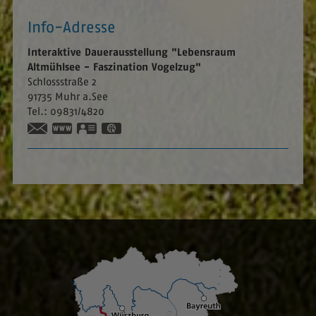
Info-Adresse
Interaktive Dauerausstellung "Lebensraum
Altmühlsee - Faszination Vogelzug"
Schlossstraße 2
91735
Muhr a.See
Tel.:
09831/4820
https://altmuehlsee.lbv.de/unser-angebot/ausstell
vCard
GPS:
49°9'17.17''N
10°42'35.24''E