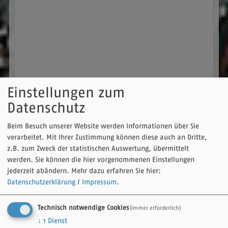
Einstellungen zum
Datenschutz
Gasthaus "Zum Himmelreich"
Riedenburg-Deising - Deising
Beim Besuch unserer Website werden Informationen über Sie
Thanner Straße 1
verarbeitet. Mit Ihrer Zustimmung können diese auch an Dritte,
Unser familiengeführtes Gasthaus liegt in ruhiger Lage, nähe
z.B. zum Zweck der statistischen Auswertung, übermittelt
dem Radwanderweg und dem Altmühlwanderweg. In
werden. Sie können die hier vorgenommenen Einstellungen
unserem Biergarten mit überdachtem Freisitz können...
jederzeit abändern.
Mehr dazu erfahren Sie hier:
Datenschutzerklärung
/
Impressum
.
Details
Technisch notwendige Cookies
(immer erforderlich)
↓
1
Dienst