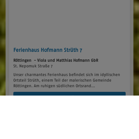
Ferienhaus Hofmann Strüth 7
Röttingen - Viola und Matthias Hofmann GbR
St. Nepomuk Straße 7
Unser charmantes Ferienhaus befindet sich im idyllischen
Ortsteil Strüth, einem Teil der malerischen Gemeinde
Röttingen. Am ruhigen südlichen Ortsrand...
Details
back
to
top