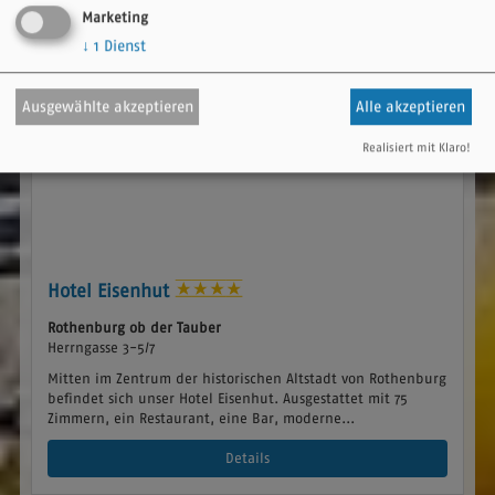
Marketing
↓
1
Dienst
Ausgewählte akzeptieren
Alle akzeptieren
Realisiert mit Klaro!
Hotel Eisenhut
Rothenburg ob der Tauber
Herrngasse 3-5/7
Mitten im Zentrum der historischen Altstadt von Rothenburg
befindet sich unser Hotel Eisenhut. Ausgestattet mit 75
Zimmern, ein Restaurant, eine Bar, moderne...
Details