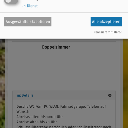
Nichtraucherzimmer, Satelliten TV, Schreibtisch,
↓
1
Dienst
Sitzgelegenheit, Telefon im Zimmer, Weckeinrichtung,
Wireless Lan im Zimmer
Sanitär:
WC und Dusche,
Waschbecken
Lage:
Haupthaus
Ausgewählte akzeptieren
Alle akzeptieren
Verfügbarkeiten anzeigen
Realisiert mit Klaro!
Doppelzimmer
Details
Dusche/WC,Fön, TV, WLAN, Fahrradgarage, Telefon auf
Wunsch
Abreisezeiten bis 10:00 Uhr
Anreise ab 14 bis 20 Uhr
Schlüsselübergabe persönlich oder Schlüsseltresor nach