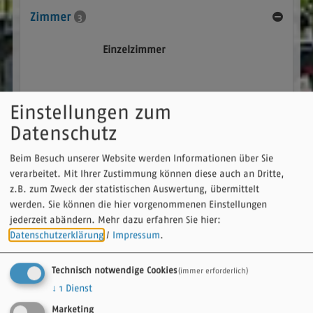
Zimmer
3
Einzelzimmer
Einstellungen zum
Details
Datenschutz
Dusche/WC,Fön, TV, WLAN, Fahrradgarage, Telefon auf
Wunsch
Beim Besuch unserer Website werden Informationen über Sie
Abreisezeiten bis 10:00 Uhr
verarbeitet. Mit Ihrer Zustimmung können diese auch an Dritte,
Anreise ab 14 bis 20 Uhr
z.B. zum Zweck der statistischen Auswertung, übermittelt
Schlüsselübergabe persönlich oder Schlüsseltresor nach
Vereinbarung
werden. Sie können die hier vorgenommenen Einstellungen
Haustier auf Anfrage, Aufpreis 5€
jederzeit abändern.
Mehr dazu erfahren Sie hier:
Zustellbett und Babybett auf Anfrage
Datenschutzerklärung
/
Impressum
.
Frühstück von 07:00- 09:oo Uhr
Halbpension nach Vereinbarung
Ausstattung:
1 Schlafraum, Bettwäsche vorhanden,
Technisch notwendige Cookies
(immer erforderlich)
Einzelbetten, Fenster können geöffnet werden,
↓
1
Dienst
Fernseher, Föhn, Größe in m²: 14, Handtücher
vorhanden, Haustiere auf Anfrage, Heizung,
Marketing