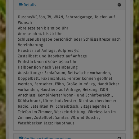
Details
Dusche/WC,Fön, TV, WLAN, Fahrradgarage, Telefon auf
Wunsch
Abreisezeiten bis 10:00 Uhr
Anreise ab 14 bis 20 Uhr
Schlüsselübergabe persönlich oder Schlüsseltresor nach
Vereinbarung
Haustier auf Anfrage, Aufpreis 5€
Zustellbett und Babybett auf Anfrage
Frühstück von 07:00- 09:oo Uhr
Halbpension nach Vereinbarung
Ausstattung:
1 Schlafraum, Bettwäsche vorhanden,
Doppelbett, Faxanschluss, Fenster können geöffnet
werden, Fernseher, Föhn, Größe in m²: 25, Handtücher
vorhanden, Haustiere auf Anfrage, Heizung, ISDN
Anschluss, Kombinierter Wohn- und Schlafbereich.,
Kühlschrank, Lärmschutzfenster, Nichtraucherzimmer,
Radio, Satelliten TV, Schreibtisch, Sitzgelegenheit,
Telefon im Zimmer, Weckeinrichtung, Wireless Lan im
Zimmer, Zustellbett
Sanitär:
WC und Dusche,
Waschbecken
Lage:
Haupthaus
Verfügbarkeiten anzeigen