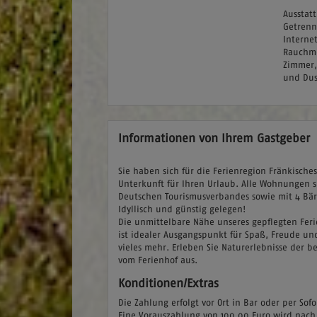
Ausstat
Getrenn
Interne
Rauchme
Zimmer,
und Dus
Informationen von Ihrem Gastgeber
Sie haben sich für die Ferienregion Fränkisch
Unterkunft für Ihren Urlaub. Alle Wohnungen s
Deutschen Tourismusverbandes sowie mit 4 Bär
Idyllisch und günstig gelegen!
Die unmittelbare Nähe unseres gepflegten Fer
ist idealer Ausgangspunkt für Spaß, Freude 
vieles mehr. Erleben Sie Naturerlebnisse der b
vom Ferienhof aus.
Konditionen/Extras
Die Zahlung erfolgt vor Ort in Bar oder per So
Eine Vorauszahlung von 100,00 Euro wird nach 