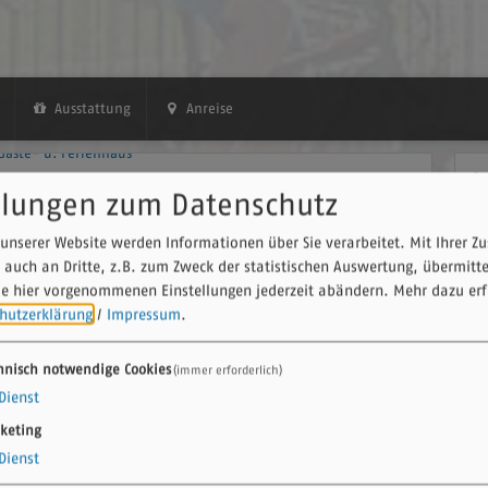
Ausstattung
Anreise
A
llungen zum Datenschutz
Fe
unserer Website werden Informationen über Sie verarbeitet. Mit Ihrer 
La
Erwachsene
Kinder
91
 auch an Dritte, z.B. zum Zweck der statistischen Auswertung, übermitt
OT
ie hier vorgenommenen Einstellungen jederzeit abändern.
Mehr dazu erf
hutzerklärung
/
Impressum
.
Verfügbarkeit prüfen
hnisch notwendige Cookies
(immer erforderlich)
Dienst
keting
Verfügbarkeiten anzeigen
er
5
Dienst