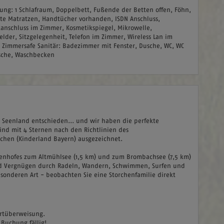
tung:
1 Schlafraum, Doppelbett, Fußende der Betten offen, Föhn,
te Matratzen, Handtücher vorhanden, ISDN Anschluss,
tanschluss im Zimmer, Kosmetikspiegel, Mikrowelle,
lder, Sitzgelegenheit, Telefon im Zimmer, Wireless Lan im
 Zimmersafe
Sanitär:
Badezimmer mit Fenster, Dusche, WC, WC
che, Waschbecken
es Seenland entschieden... und wir haben die perfekte
ind mit 4 Sternen nach den Richtlinien des
chen (Kinderland Bayern) ausgezeichnet.
ienhofes zum Altmühlsee (1,5 km) und zum Brombachsee (7,5 km)
und Vergnügen durch Radeln, Wandern, Schwimmen, Surfen und
esonderen Art - beobachten Sie eine Storchenfamilie direkt
fortüberweisung.
Buchung fällig!