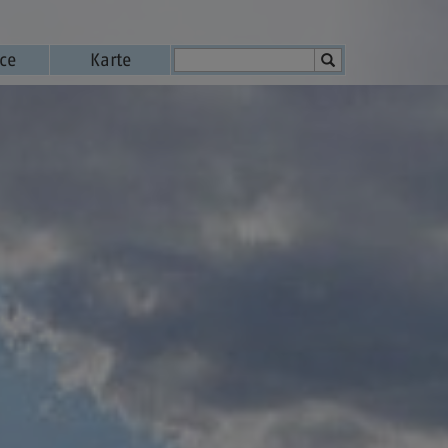
ice
Karte