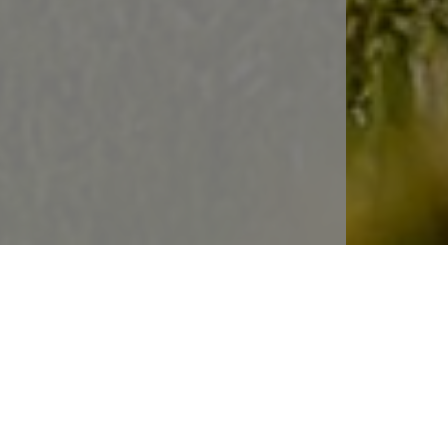
back
to
top