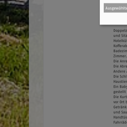
Doppe
Ausgewählte
De
Doppelz
und Sit
Hotelkü
Koffera
Badezim
Zimmer.
Die Anre
Die Abre
Andere 
Die Schl
Haustie
Ein Bab
gestell
Die Kurt
vor Ort 
Getränk
und Sau
Handtüc
Fahrräd