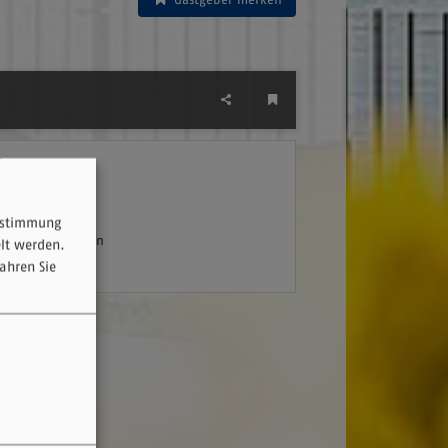
dresse
rienhaus Meyer
Zustimmung
ubenzedel 52
710
Gunzenhausen
elt werden.
 Laubenzedel
ahren Sie