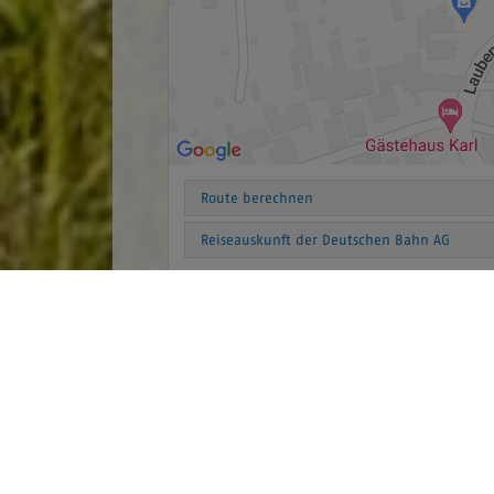
Route berechnen
Reiseauskunft der Deutschen Bahn AG
powered by Holidu Smart Destination