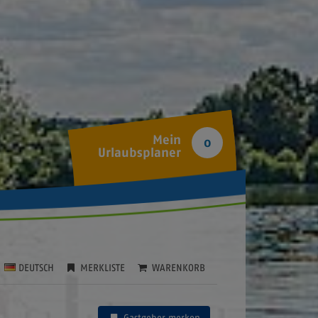
Mein
0
Urlaubsplaner
DEUTSCH
MERKLISTE
WARENKORB
Gastgeber merken