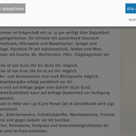
lzimmer
 akzeptieren
Alle
Reali
Verfügbarkeiten anzeigen
tails
immer im Erdgeschoß mit ca. 32 qm verfügt über Doppelbett
zgelegenheiten. Ein Schrank mit ausreichend Stauraum
hlschrank, Mikrowelle und Wasserkocher. Spiegel und
blage. Flachbild-TV mit Kabelanschluß, Telefon und Wlan.
mer mit Dusche, Wc, Wschbecken, Föhn. Sitzgelegenheit vor
ise ist von 15:00 Uhr bis 18:00 Uhr möglich.
ise ist von 8:00 Uhr bis 10.00 Uhr möglich.
An- und Abreisezeiten sind nach Rücksprache möglich.
üsselübergabe erfolgt persönlich vor Ort.
re sind auf Anfrage gegen eine Gebühr (6,00 Euro).
ybett/Zustellbett kann auf Anfrage (kostenfrei) zur Verfügung
t werden.
axe in Höhe von 1,50 € pro Person (ab 18 Jahre)/Nacht wird zzgl.
berechnet.
e-, Brötchenservice, Frühstücksbuffet, Waschmaschine, Trockner
na sind gegen Gebühr vor Ort buchbar.
her, Bettwäsche, Parkplatz und Unterstellmöglichkeiten für
er sind im Preis enthalten.